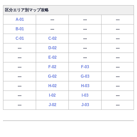
区分エリア別マップ攻略
A-01
---
---
---
B-01
---
---
---
C-01
C-02
---
---
---
D-02
---
---
---
E-02
---
---
---
F-02
F-03
---
---
G-02
G-03
---
---
H-02
H-03
---
---
I-02
I-03
---
---
J-02
J-03
---