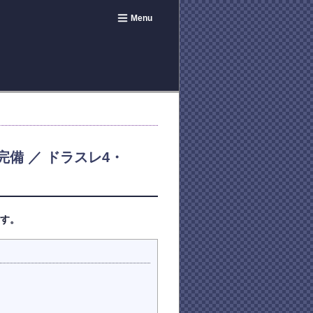
Menu
備 ／ ドラスレ4・
ます。