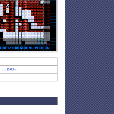
→：D-03へ