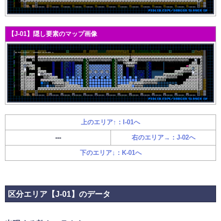
【J-01】隠し要素のマップ画像
上のエリア↑：I-01へ
---
右のエリア→：J-02へ
下のエリア↓：K-01へ
区分エリア【J-01】のデータ